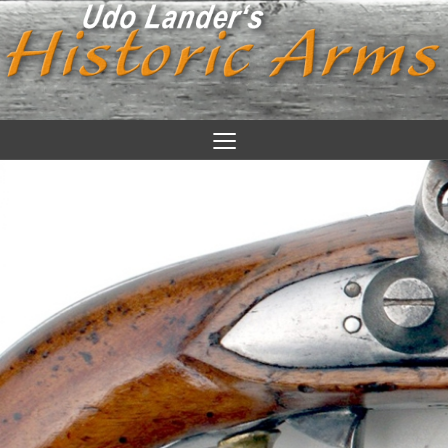
≡
Udo Lander
News/ Infos
Objekte
Feuerwaffen/ Fernwaffen Zivil
Feuerwaffen, Militär, Deutsch
Feuerwaffen, Militär, Ausland
Blankwaffen Deutschland
Blankwaffen Ausland