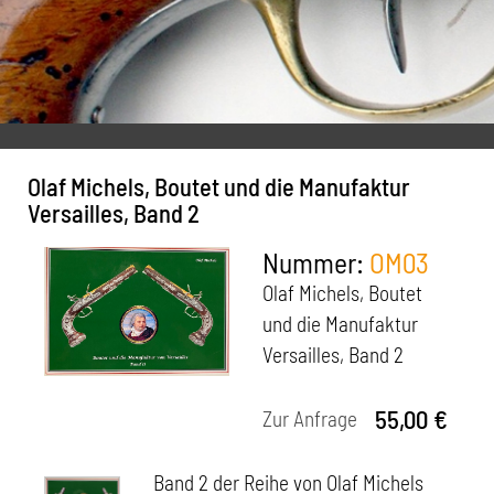
Seitengewehre, Bajonette
Militaria
Zubehör, Verschiedenes
Antiquarische Literatur
Antiquarische Waffenliteratur
Olaf Michels, Boutet und die Manufaktur
Impressum
Versailles, Band 2
Kontakt
Nummer:
OM03
Datenschutz
Olaf Michels, Boutet
und die Manufaktur
AGB
Versailles, Band 2
55,00 €
Zur Anfrage
Band 2 der Reihe von Olaf Michels