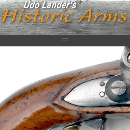
≡
Udo Lander
News/ Infos
Objekte
Feuerwaffen/ Fernwaffen Zivil
Feuerwaffen, Militär, Deutsch
Feuerwaffen, Militär, Ausland
Blankwaffen Deutschland
Blankwaffen Ausland