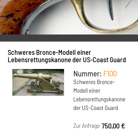
Seitengewehre, Bajonette
Militaria
Zubehör, Verschiedenes
Antiquarische Literatur
Antiquarische Waffenliteratur
Schweres Bronce-Modell einer
Impressum
Lebensrettungskanone der US-Coast Guard
Kontakt
Nummer:
F100
Datenschutz
Schweres Bronce-
Modell einer
AGB
Lebensrettungskanone
der US-Coast Guard
750,00 €
Zur Anfrage